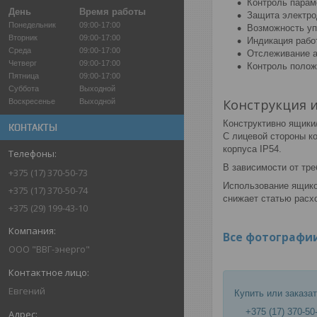
Контроль парам
День
Время работы
Защита электро
Понедельник
09:00-17:00
Возможность уп
Вторник
09:00-17:00
Индикация рабо
Среда
09:00-17:00
Отслеживание а
Четверг
09:00-17:00
Контроль полож
Пятница
09:00-17:00
Суббота
Выходной
Конструкция 
Воскресенье
Выходной
Конструктивно ящики
КОНТАКТЫ
С лицевой стороны к
корпуса IP54.
В зависимости от тре
+375 (17) 370-50-73
Использование ящико
+375 (17) 370-50-74
снижает статью расх
+375 (29) 199-43-10
Все фотографи
ООО "ВВГ-энерго"
Евгений
Купить или заказа
+375 (17) 370-50