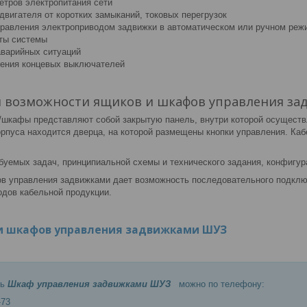
етров электропитания сети
двигателя от коротких замыканий, токовых перегрузок
равления электроприводом задвижки в автоматическом или ручном реж
ты системы
варийных ситуаций
ения концевых выключателей
и возможности ящиков и шкафов управления з
/шкафы представляют собой закрытую панель, внутри которой осуществ
орпуса находится дверца, на которой размещены кнопки управления. Каб
буемых задач, принципиальной схемы и технического задания, конфигур
в управления задвижками дает возможность последовательного подключ
одов кабельной продукции.
и шкафов управления задвижками ШУЗ
ть
Шкаф управления задвижками ШУЗ
можно по телефону:
-73