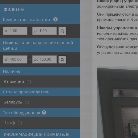
Шкаф (ящик) управ
асинхронными электр
ФИЛЬТРЫ
Они применяются в к
Количество шкафов, шт.
промышленных и быто
Шкафы управления
исполнительных меха
технологических про
Номинальное напряжение главной
Оборудование коммута
цепи, В
управление электрод
Наличие
В наличии
1
Страна производитель
Беларусь
1
Тип оборудования
Шкаф
1
ИНФОРМАЦИЯ ДЛЯ ПОКУПАТЕЛЯ