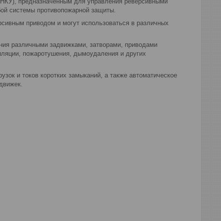
(НКУ), предназначенным для управления реверсивными
бой системы противопожарной защиты.
рсивным приводом и могут использоваться в различных
ния различными задвижками, затворами, приводами
иляции, пожаротушения, дымоудаления и других
узок и токов коротких замыканий, а также автоматическое
движек.