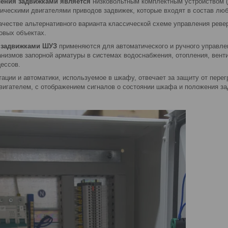
ления задвижками является
низковольтным комплектным устройством 
ическими двигателями приводов задвижек, которые входят в состав лю
ачестве альтернативного варианта классической схеме управления реве
вых объектах.
 задвижками ШУЗ
применяются для автоматического и ручного управле
низмов запорной арматуры в системах водоснабжения, отопления, вент
цессов.
ции и автоматики, используемое в шкафу, отвечает за защиту от перегр
вигателем, с отображением сигналов о состоянии шкафа и положения за