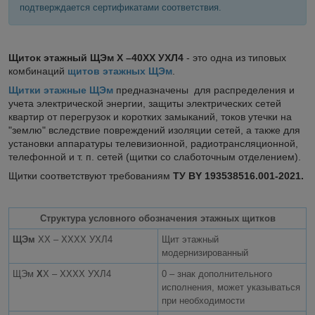
подтверждается сертификатами соответствия.
Щиток этажный ЩЭм Х –40ХХ УХЛ4
- это одна из типовых
комбинаций
щитов этажных ЩЭм
.
Щитки этажные ЩЭм
предназначены для распределения и
учета электрической энергии, защиты электрических сетей
квартир от перегрузок и коротких замыканий, токов утечки на
"землю" вследствие повреждений изоляции сетей, а также для
установки аппаратуры телевизионной, радиотрансляционной,
телефонной и т. п. сетей (щитки со слаботочным отделением).
Щитки соответствуют требованиям
ТУ BY 193538516.001-2021.
Структура условного обозначения этажных щитков
ЩЭм
ХХ – ХХХХ УХЛ4
Щит этажный
модернизированный
ЩЭм
Х
Х – ХХХХ УХЛ4
0 – знак дополнительного
исполнения, может указываться
при необходимости