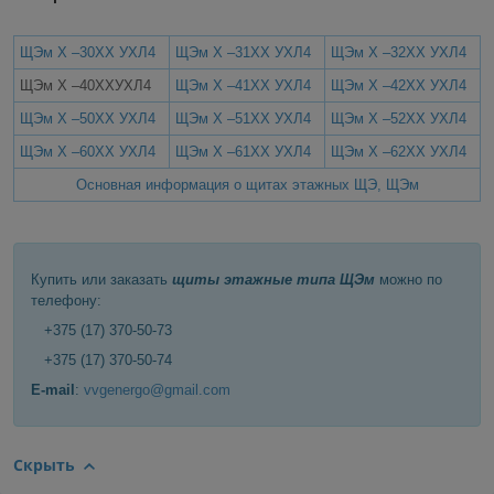
ЩЭм Х –30ХХ УХЛ4
ЩЭм Х –31ХХ УХЛ4
ЩЭм Х –32ХХ УХЛ4
ЩЭм Х –40ХХУХЛ4
ЩЭм Х –41ХХ УХЛ4
ЩЭм Х –42ХХ УХЛ4
ЩЭм Х –50ХХ УХЛ4
ЩЭм Х –51ХХ УХЛ4
ЩЭм Х –52ХХ УХЛ4
ЩЭм Х –60ХХ УХЛ4
ЩЭм Х –61ХХ УХЛ4
ЩЭм Х –62ХХ УХЛ4
Основная информация о щитах этажных ЩЭ, ЩЭм
Купить или заказать
щиты этажные типа ЩЭм
можно по
телефону:
+375 (17) 370-50-73
+375 (17) 370-50-74
E-mail
:
vvgenergo@gmail.com
Скрыть