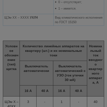
0 – отсутствует;
1 – имеется.
ЩЭм ХХ – ХХХХ
УХЛ4
Вид климатического исполнения
по ГОСТ 15150
Условн
Количество линейных аппаратов на
Номина
ое
квартиру (шт.) и их номинальные
льный
обознач
токи
ток
ение
вводног
(тип)
о
Выключатель
Выключатель
щитка
квартир
автоматически
автоматический с
ного
УЗО (ток утечки
аппарат
30 мА)
а, А
16 А
40 А
16 А
40 А
ЩЭм Х –
3
-
1
-
40
40ХХ