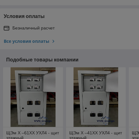
Условия оплаты
Безналичный расчет
Все условия оплаты
Подобные товары компании
ЩЭм Х –61ХХ УХЛ4 - щит
ЩЭм Х –41ХХ УХЛ4 - щит
ЩЭ
этажный
этажный
эт