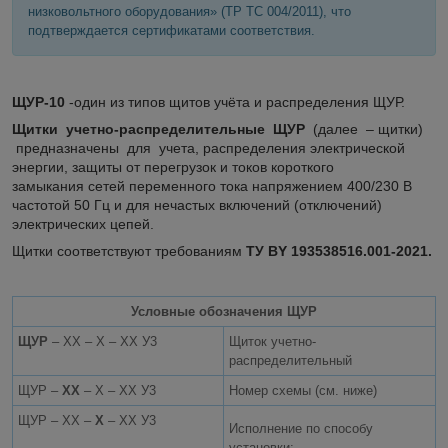
низковольтного оборудования» (ТР ТС 004/2011), что
подтверждается сертификатами соответствия.
ЩУР-10
-один из типов щитов учёта и распределения ЩУР.
Щитки учетно-распределительные ЩУР
(далее – щитки)
предназначены для учета, распределения электрической
энергии, защиты от перегрузок и токов короткого
замыкания сетей переменного тока напряжением 400/230 В
частотой 50 Гц и для нечастых включений (отключений)
электрических цепей.
Щитки соответствуют требованиям
ТУ BY 193538516.001-2021.
Условные обозначения ЩУР
ЩУР
– ХХ – Х – ХХ У3
Щиток учетно-
распределительный
ЩУР –
ХХ
– Х – ХХ У3
Номер схемы (см. ниже)
ЩУР – ХХ –
Х
– ХХ У3
Исполнение по способу
установки: