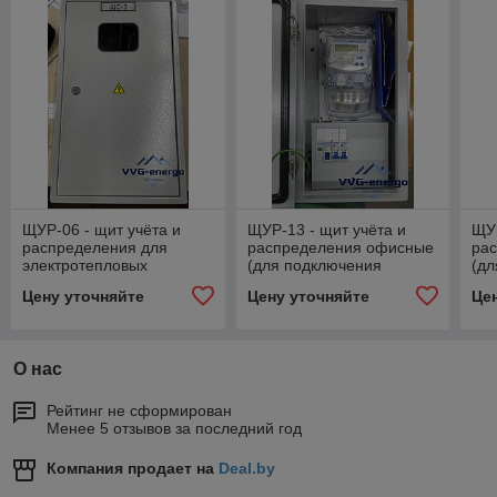
ЩУР-06 - щит учёта и
ЩУР-13 - щит учёта и
ЩУР
распределения для
распределения офисные
ра
электротепловых
(для подключения
(дл
нагрузок
компьютерной техники)
ком
Цену уточняйте
Цену уточняйте
Це
О нас
Рейтинг не сформирован
Менее 5 отзывов за последний год
Компания продает на
Deal.by