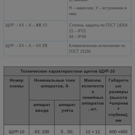
Н – навесное, У – встроенное в
ниш
ЩУР – ХХ – Х –
ХХ
У3
Степень защиты по ГОСТ 14254:
21 – IP21
44 – IP44
ЩУР – ХХ – Х – ХХ
У3
Климатическое исполнение по
ГОСТ 15150
Технические характеристики щитов ЩУР-10
Номер
Номинальные токи
Максим.
Габаритн
схемы
аппаратов, А
количеств
ые
о
размеры
линейных
(высота
аппаратов
×ширина
аппарат
аппарат
, шт.
×
ввода
учёта
глубина),
мм
ЩУР-10
63; 100
5…50;
12 + 12
600 ×400