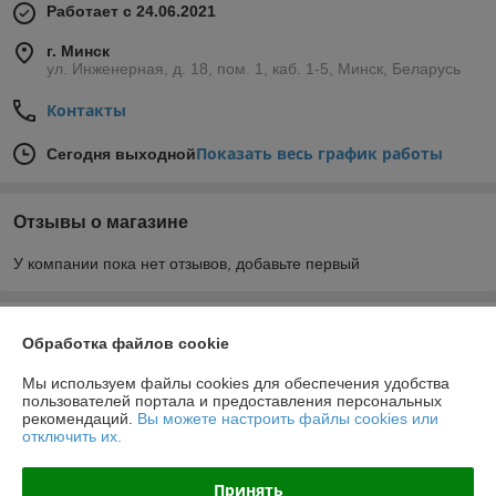
Работает с 24.06.2021
г. Минск
ул. Инженерная, д. 18, пом. 1, каб. 1-5, Минск, Беларусь
Контакты
Показать весь график работы
Сегодня выходной
Отзывы о магазине
У компании пока нет отзывов, добавьте первый
О нас
Обработка файлов cookie
Контакты
Мы используем файлы cookies для обеспечения удобства
пользователей портала и предоставления персональных
рекомендаций.
Вы можете настроить файлы cookies или
Доставка и оплата
отключить их.
График работы
Принять