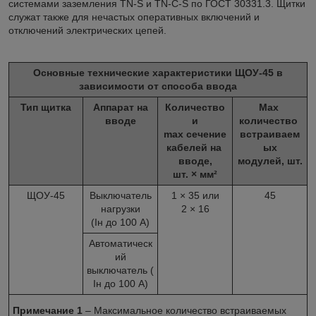
системами заземления TN-S и TN-C-S по ГОСТ 30331.3. Щитки
служат также для нечастых оперативных включений и
отключений электрических цепей.
Основные технические характеристики
ЩОУ-45
в
зависимости от способа ввода
Тип щитка
Аппарат на
Количество
Max
вводе
и
количество
max сечение
встраиваем
кабелей на
ых
вводе,
модулей, шт.
шт. × мм²
ЩОУ-45
Выключатель
1 × 35 или
45
нагрузки
2 × 16
(Iн до 100 А)
Автоматическ
ий
выключатель (
Iн до 100 А)
Примечание 1
– Максимальное количество встраиваемых