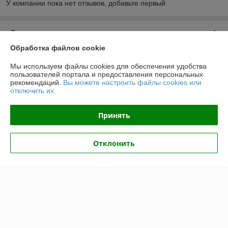
У компании пока нет отзывов, добавьте первый
О нас
Обработка файлов cookie
Контакты
Мы используем файлы cookies для обеспечения удобства
пользователей портала и предоставления персональных
Доставка и оплата
рекомендаций.
Вы можете настроить файлы cookies или
отключить их.
График работы
Принять
Полная версия сайта
Отклонить
Политика обработки cookies
Сайт создан на платформе Deal.by
Информация для покупателя
Юридическое лицо:
Общество с ограниченной ответственностью "ВВГ-