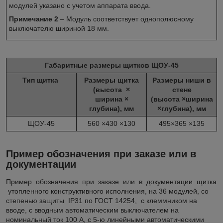
модулей указано с учетом аппарата ввода.
Примечание 2
– Модуль соответствует однополюсному
выключателю шириной 18 мм.
Г
абаритные размеры щитков
ЩОУ-45
Тип щитка
Размеры щитка
Размеры ниши в
(высота ×
стене
ширина ×
(высота ×ширина
глубина), мм
×глубина), мм
ЩОУ-45
560 ×430 ×130
495×365 ×135
Пример обозначения при заказе или в
документации
Пример обозначения при заказе или в документации щитка
утопленного конструктивного исполнения, на 36 модулей, со
степенью защиты IP31 по ГОСТ 14254, с клеммником на
вводе, с вводным автоматическим выключателем на
номинальный ток 100 А, с 5-ю линейными автоматическими