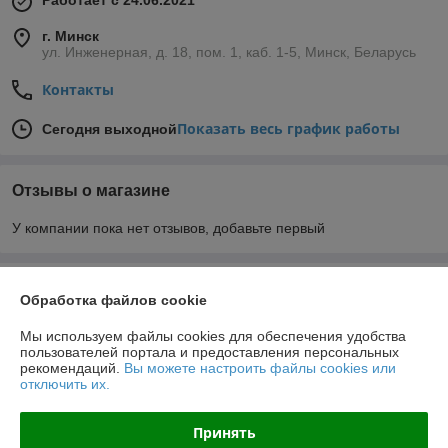
г. Минск
ул. Инженерная, д. 18, пом. 1, каб. 1-5, Минск, Беларусь
Контакты
Показать весь график работы
Сегодня выходной
Отзывы о магазине
У компании пока нет отзывов, добавьте первый
О нас
Обработка файлов cookie
Контакты
Мы используем файлы cookies для обеспечения удобства
пользователей портала и предоставления персональных
рекомендаций.
Вы можете настроить файлы cookies или
Доставка и оплата
отключить их.
График работы
Принять