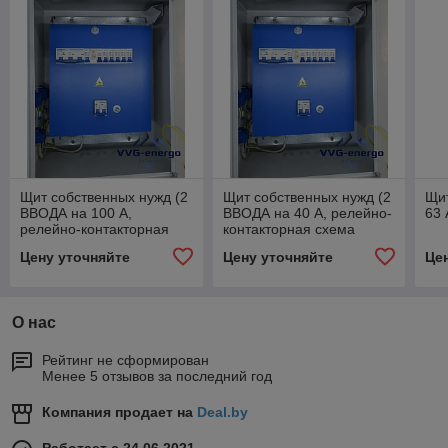
Щит собственных нужд (2
Щит собственных нужд (2
Щи
ВВОДА на 100 А,
ВВОДА на 40 А, релейно-
63 
релейно-контакторная
контакторная схема
схема управления)
управления)
Цену уточняйте
Цену уточняйте
Це
О нас
Рейтинг не сформирован
Менее 5 отзывов за последний год
Компания продает на
Deal.by
Работает с 24.06.2021