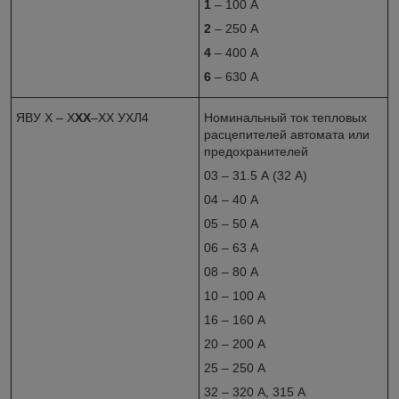
1
– 100 А
2
– 250 А
4
– 400 А
6
– 630 А
ЯВУ Х – Х
ХХ
–ХХ УХЛ4
Номинальный ток тепловых
расцепителей автомата или
предохранителей
03 – 31.5 А (32 А)
04 – 40 А
05 – 50 А
06 – 63 А
08 – 80 А
10 – 100 А
16 – 160 А
20 – 200 А
25 – 250 А
32 – 320 А, 315 А