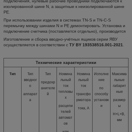
подключения, нулевые рабочие проводники подключаются к
изолированной шине N, а защитные к неизолированной шине
PE.
При использовании изделия в системах TN-S и TN-C-S
перемычку между шинами N и PE демонтировать. Установка и
подключение счетчика (поставляется отдельно), производится
Изготовление и сборка вводно-учётных ящиков серии ЯВУ
осуществляется в соответствии с
ТУ BY 193538516.001-2021
.
Технические характеристики
Тип
Тип
Тип
Номина
Номина
Исполне
Максима
вводног
льный
льный
ние
льные
предохр
о
ток
ток
габарит
анителе
по
тепловы
ные
аппарат
й
трансфо
способу
х
а
рматора
установк
размер
расцепи
и
ы
тока, А
телей
H×L×B,
автомат
мм
ов
или