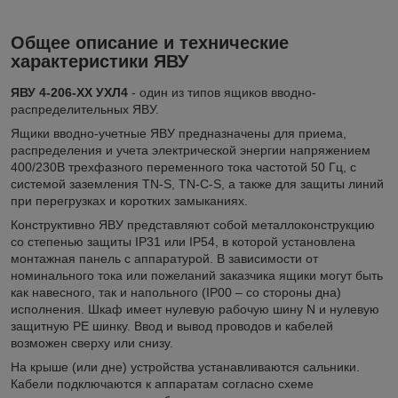
Общее описание и технические
характеристики ЯВУ
ЯВУ 4-206-ХХ УХЛ4
- один из типов ящиков вводно-
распределительных ЯВУ.
Ящики вводно-учетные ЯВУ предназначены для приема,
распределения и учета электрической энергии напряжением
400/230В трехфазного переменного тока частотой 50 Гц, с
системой заземления TN-S, TN-C-S, а также для защиты линий
при перегрузках и коротких замыканиях.
Конструктивно ЯВУ представляют собой металлоконструкцию
со степенью защиты IP31 или IP54, в которой установлена
монтажная панель с аппаратурой. В зависимости от
номинального тока или пожеланий заказчика ящики могут быть
как навесного, так и напольного (IP00 – со стороны дна)
исполнения. Шкаф имеет нулевую рабочую шину N и нулевую
защитную PE шинку. Ввод и вывод проводов и кабелей
возможен сверху или снизу.
На крыше (или дне) устройства устанавливаются сальники.
Кабели подключаются к аппаратам согласно схеме