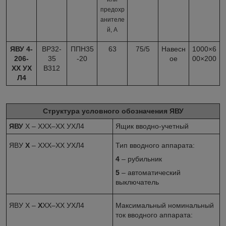
предохр
анителе
й, А
ЯВУ 4-
ВР32-
ППН35
63
75/5
Навесн
1000×6
206-
35
-20
ое
00×200
ХХ УХ
В312
Л4
Структура условного обозначения ЯВУ
ЯВУ
Х – ХХХ–ХХ УХЛ4
Ящик вводно-учетный
ЯВУ
Х
– ХХХ–ХХ УХЛ4
Тип вводного аппарата:
4
– рубильник
5
– автоматический
выключатель
ЯВУ Х –
Х
ХХ–ХХ УХЛ4
Максимальный номинальный
ток вводного аппарата: