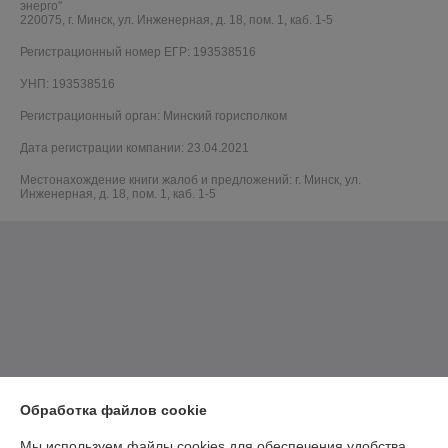
энерго"
220075, г. Минск, ул. Инженерная, д. 18, пом. 1, каб. 1-5
Регистрационный номер ЕГР: 193538516
УНП: 193538516
Регистрационный орган: Минский горисполком
Дата регистрации компании: 23.04.2021
Местонахождение книги жалоб и предложений: г. Минск, ул.
Инженерная, д. 18, пом. 1, каб. 1-5
Обработка файлов cookie
Мы используем файлы cookies для обеспечения удобства