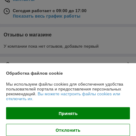
Сегодня работает с 09:00 до 17:00
Показать весь график работы
Отзывы о магазине
У компании пока нет отзывов, добавьте первый
О нас
Обработка файлов cookie
Контакты
Мы используем файлы cookies для обеспечения удобства
пользователей портала и предоставления персональных
Доставка и оплата
рекомендаций.
Вы можете настроить файлы cookies или
отключить их.
График работы
Принять
Полная версия сайта
Отклонить
Политика обработки cookies