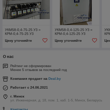
УКМ58-0,4-75-25 У3 =
УКМ58-0,4-125-25 У3 =
УКМ
КРМ-0,4-75-25 У3
КРМ-0,4-125-25 У3
КРМ
Цену уточняйте
Цену уточняйте
Це
О нас
Рейтинг не сформирован
Менее 5 отзывов за последний год
Компания продает на
Deal.by
Работает с 24.06.2021
г. Минск
ул. Инженерная, д. 18, пом. 1, каб. 1-5, Минск, Беларусь
Контакты