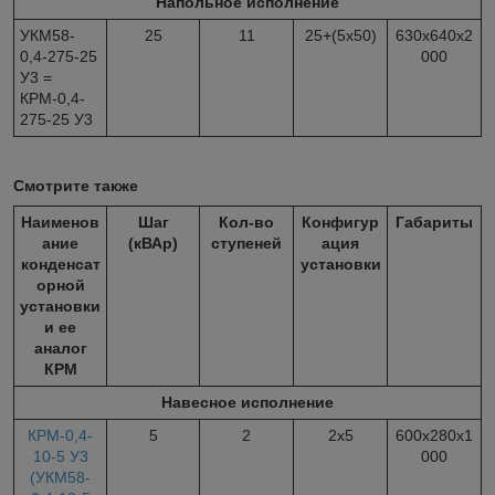
Напольное исполнение
УКМ58-
25
11
25+(5х50)
630х640х2
0,4-275-25
000
У3 =
КРМ-0,4-
275-25 У3
Смотрите также
Наименов
Шаг
Кол-во
Конфигур
Габариты
ание
(кВАр)
ступеней
ация
конденсат
установки
орной
установки
и ее
аналог
КРМ
Навесное исполнение
КРМ-0,4-
5
2
2х5
600х280х1
10-5 У3
000
(УКМ58-