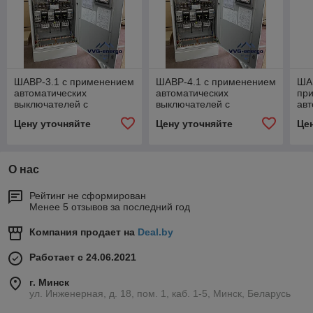
ШАВР-3.1 с применением
ШАВР-4.1 с применением
ШАВ
автоматических
автоматических
пр
выключателей с
выключателей с
авт
моторным приводом
моторным приводом
вык
Цену уточняйте
Цену уточняйте
Це
мо
О нас
Рейтинг не сформирован
Менее 5 отзывов за последний год
Компания продает на
Deal.by
Работает с 24.06.2021
г. Минск
ул. Инженерная, д. 18, пом. 1, каб. 1-5, Минск, Беларусь