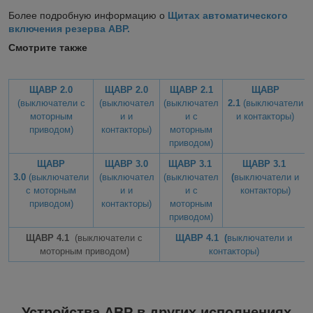
Более подробную информацию о
Щитах автоматического
включения резерва АВР.
Смотрите также
ЩАВР 2.0
ЩАВР 2.0
ЩАВР 2.1
ЩАВР
(выключатели с
(выключател
(выключател
2.1
(выключатели
моторным
и и
и с
и контакторы)
приводом)
контакторы)
моторным
приводом)
ЩАВР
ЩАВР 3.0
ЩАВР 3.1
ЩАВР 3.1
3.0
(выключатели
(выключател
(выключател
(
выключатели и
с моторным
и и
и с
контакторы)
приводом)
контакторы)
моторным
приводом)
ЩАВР 4.1
(выключатели с
ЩАВР 4.1 (
выключатели и
моторным приводом)
контакторы)
Устройства АВР в других исполнениях