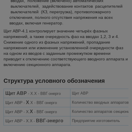
вводах, положение (включено) автоматических
выключателей, задействование контактов расцепителей
выключателей (КЗ, перегрузка), противопожарного
отключения, полного отсутствия напряжения на всех
вводах, включая генератор.
Щит АВР-4.1 контролирует значение четырёх фазных
напряжений, а также очередность фаз на вводах 1,2, 3 и 4.
Снижение одного из фазных напряжений, пропадание
напряжения или изменение установленной очередности фаз
на одном из вводов с заданным промежутком времени
приводит к отключению соответствующего вводного аппарата и
включению секционного аппарата.
Структура условного обозначения
Щит АВР
Щит АВР
- Х.Х - ВВГ-энерго
Х
Щит АВР
Количество вводных аппаратов
-
.Х - ВВГ-энерго
Х
Щит АВР
Х
Количество аппаратов секциони
-
.
- ВВГ-энерго
ВВГ-энерго
Щит АВР
Х
Х
Предприятие изготовитель
-
.
-