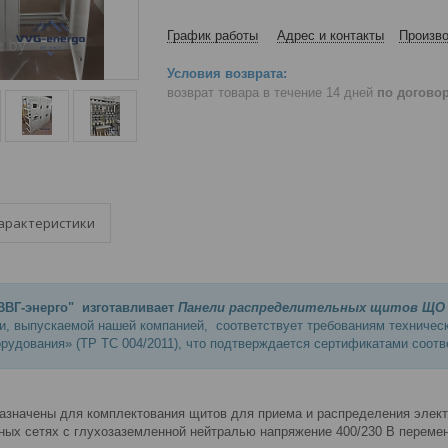
График работы
Адрес и контакты
Произво
возврат товара в течение 14 дней
по догово
арактеристики
ВГ-энерго" изготавливает
Панели распределительных щитов ЩО 
и, выпускаемой нашей компанией, соответствует требованиям техничес
орудования» (ТР ТС 004/2011), что подтверждается сертификатами соотв
значены для комплектования щитов для приема и распределения электри
ых сетях с глухозаземленной нейтралью напряжение 400/230 В переменн