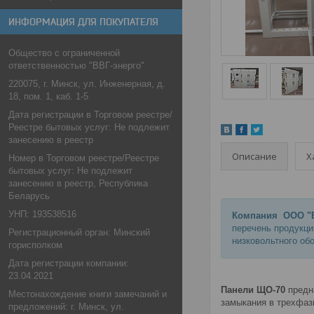
ИНФОРМАЦИЯ ДЛЯ ПОКУПАТЕЛЯ
Общество с ограниченной
ответственностью "ВВГ-энерго"
220075, г. Минск, ул. Инженерная, д.
18, пом. 1, каб. 1-5
Дата регистрации в Торговом реестре/
Реестре бытовых услуг: Не подлежит
занесению в реестр
Описание
Х
Номер в Торговом реестре/Реестре
бытовых услуг: Не подлежит
занесению в реестр, Республика
Беларусь
УНП: 193538516
Компания ООО "В
перечень продукци
Регистрационный орган: Минский
низковольтного об
горисполком
Дата регистрации компании:
23.04.2021
Панели ЩО-70
предна
Местонахождение книги замечаний и
замыкания в трехфазн
предложений: г. Минск, ул.