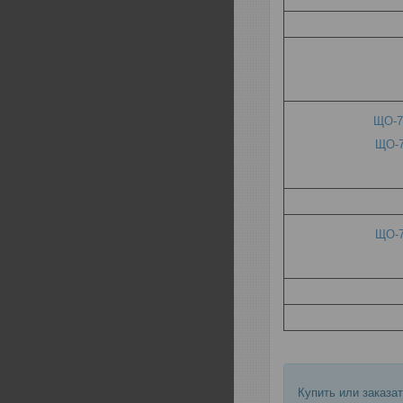
ЩО-7
ЩО-7
ЩО-7
Купить или заказа