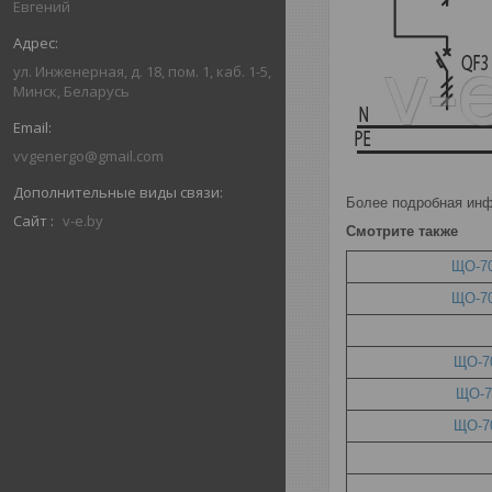
Евгений
ул. Инженерная, д. 18, пом. 1, каб. 1-5,
Минск, Беларусь
vvgenergo@gmail.com
Более подробная инф
Сайт
v-e.by
Смотрите также
ЩО-70
ЩО-70
ЩО-70
ЩО-7
ЩО-70