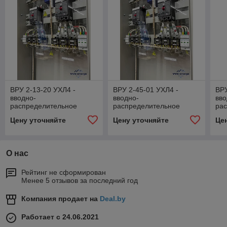
ВРУ 2-13-20 УХЛ4 -
ВРУ 2-45-01 УХЛ4 -
ВРУ
вводно-
вводно-
вво
распределительное
распределительное
ра
устройство
устройство
уст
Цену уточняйте
Цену уточняйте
Це
О нас
Рейтинг не сформирован
Менее 5 отзывов за последний год
Компания продает на
Deal.by
Работает с 24.06.2021