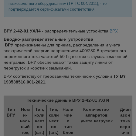
низковольтного оборудования» (ТР ТС 004/2011), что
подтверждается сертификатами соответствия.
ВРУ 2-42-01 УХЛ4
- распределительные устройства
ВРУ
.
Вводно-распределительные устройства
ВРУ
предназначены для приема, распределения и учета
электрической энергии напряжением 400/230 В трехфазного
переменного тока частотой 50 Гц в сетях с глухозаземленной
нейтралью. ВРУ обеспечивают также защиту линий от
перегрузок и коротких замыканий.
ВРУ соответствуют требованиям технических условий
ТУ BY
193538516.001-2021.
Технические данные ВРУ 2-42-01 УХЛ4
Тип
Ном
Тип,
Тип,
Нали
Количество
Диап
ВРУ
и-
коли
коли
чие
аппаратов
азон
наль
чест
чест
и
учета нагрузок
тока
ный
во
во
тип
перв
ток,
(шт.)
(шт.)
блок
ичн