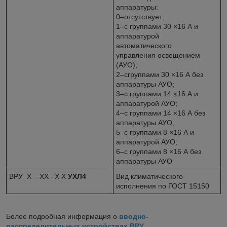
аппаратуры:
0–отсутствует;
1–с группами 30 ×16 А и
аппаратурой
автоматического
управления освещением
(АУО);
2–сгруппами 30 ×16 А без
аппаратуры АУО;
3–с группами 14 ×16 А и
аппаратурой АУО;
4–с группами 14 ×16 А без
аппаратуры АУО;
5–с группами 8 ×16 А и
аппаратурой АУО;
6–с группами 8 ×16 А без
аппаратуры АУО
ВРУ Х –ХХ –Х Х
УХЛ4
Вид климатического
исполнения по ГОСТ 15150
Более подробная информация о
вводно-
распределительных устройствах ВРУ
.