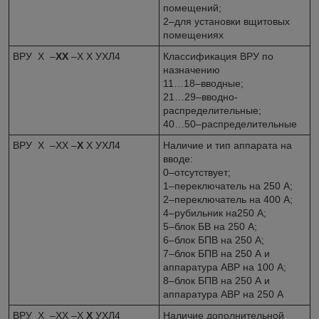
помещений;
2–для установки вщитовых
помещениях
ВРУ Х –
ХХ
–Х Х УХЛ4
Классификация ВРУ по
назначению
11…18–вводные;
21…29–вводно-
распределительные;
40…50–распределительные
ВРУ Х –ХХ –
Х
Х УХЛ4
Наличие и тип аппарата на
вводе:
0–отсутствует;
1–переключатель на 250 А;
2–переключатель на 400 А;
4–рубильник на250 А;
5–блок БВ на 250 А;
6–блок БПВ на 250 А;
7–блок БПВ на 250 А и
аппаратура АВР на 100 А;
8–блок БПВ на 250 А и
аппаратура АВР на 250 А
ВРУ Х –ХХ –Х
Х
УХЛ4
Наличие дополнительной