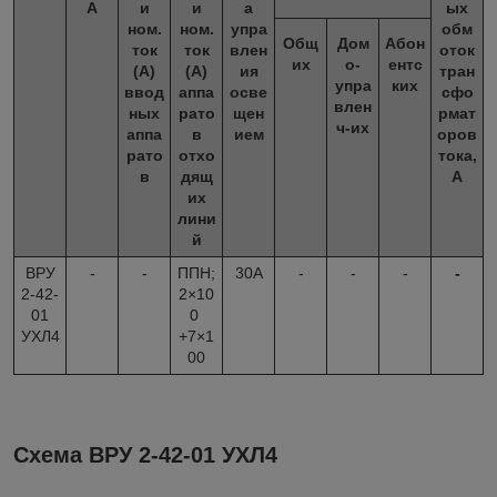
А
и
и
а
ых
ном.
ном.
упра
обм
Общ
Дом
Абон
ток
ток
влен
оток
их
о-
ентс
(А)
(А)
ия
тран
упра
ких
ввод
аппа
осве
сфо
влен
ных
рато
щен
рмат
ч-их
аппа
в
ием
оров
рато
отхо
тока,
в
дящ
А
их
лини
й
ВРУ
-
-
ППН;
30А
-
-
-
-
2-42-
2×10
01
0
УХЛ4
+7×1
00
Схема ВРУ 2-42-01 УХЛ4