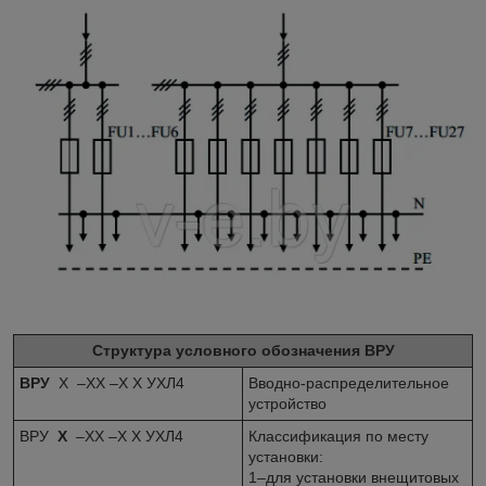
Структура условного обозначения ВРУ
ВРУ
Х –ХХ –Х Х УХЛ4
Вводно-распределительное
устройство
ВРУ
Х
–ХХ –Х Х УХЛ4
Классификация по месту
установки:
1–для установки внещитовых